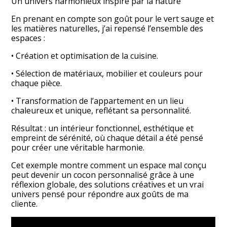
Un univers harmonieux inspiré par la nature
En prenant en compte son goût pour le vert sauge et
les matières naturelles, j’ai repensé l’ensemble des
espaces :
• Création et optimisation de la cuisine.
ACCUEIL
• Sélection de matériaux, mobilier et couleurs pour
À PROPOS
chaque pièce.
PRESTATIONS
• Transformation de l’appartement en un lieu
RÉALISATIONS
chaleureux et unique, reflétant sa personnalité.
TÉMOIGNAGES
Résultat : un intérieur fonctionnel, esthétique et
ON PARLE DE MOI !
empreint de sérénité, où chaque détail a été pensé
pour créer une véritable harmonie.
ME CONTACTER
Cet exemple montre comment un espace mal conçu
peut devenir un cocon personnalisé grâce à une
réflexion globale, des solutions créatives et un vrai
univers pensé pour répondre aux goûts de ma
cliente.