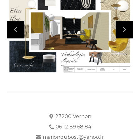
ACCUEIL
À PROPOS
PRESTATIONS
RÉALISATIONS
TÉMOIGNAGES
ON PARLE DE MOI !
ME CONTACTER
27200 Vernon
06 12 89 68 84
mariondubost@yahoo.fr